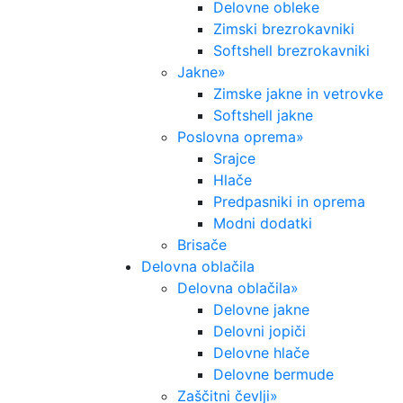
Delovne obleke
Zimski brezrokavniki
Softshell brezrokavniki
Jakne
»
Zimske jakne in vetrovke
Softshell jakne
Poslovna oprema
»
Srajce
Hlače
Predpasniki in oprema
Modni dodatki
Brisače
Delovna oblačila
Delovna oblačila
»
Delovne jakne
Delovni jopiči
Delovne hlače
Delovne bermude
Zaščitni čevlji
»