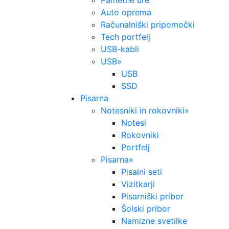
Pametne ure
Auto oprema
Računalniški pripomočki
Tech portfelj
USB-kabli
USB
»
USB
SSD
Pisarna
Notesniki in rokovniki
»
Notesi
Rokovniki
Portfelj
Pisarna
»
Pisalni seti
Vizitkarji
Pisarniški pribor
Šolski pribor
Namizne svetilke