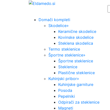
Skip
to
content
Domači kompleti
Skodelice
»
Keramične skodelice
Kovinske skodelice
Steklena skodelica
Termo steklenice
Športne steklenice
»
Športne steklenice
Steklenice
Plastične steklenice
Kuhinjski pribor
»
Kuhinjske garniture
Posoda
Pepelniki
Odpirači za steklenice
Magneti