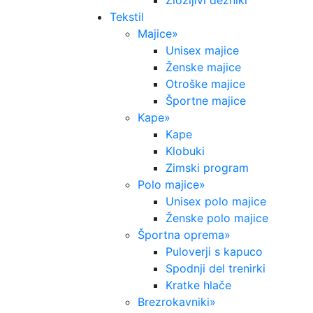
Zložljivi dežniki
Tekstil
Majice
»
Unisex majice
Ženske majice
Otroške majice
Športne majice
Kape
»
Kape
Klobuki
Zimski program
Polo majice
»
Unisex polo majice
Ženske polo majice
Športna oprema
»
Puloverji s kapuco
Spodnji del trenirki
Kratke hlače
Brezrokavniki
»